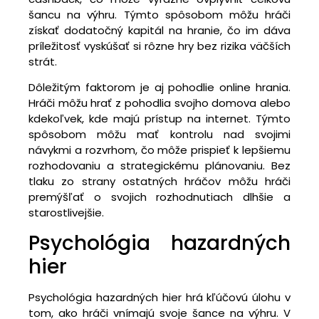
šancu na výhru. Týmto spôsobom môžu hráči
získať dodatočný kapitál na hranie, čo im dáva
príležitosť vyskúšať si rôzne hry bez rizika väčších
strát.
Dôležitým faktorom je aj pohodlie online hrania.
Hráči môžu hrať z pohodlia svojho domova alebo
kdekoľvek, kde majú prístup na internet. Týmto
spôsobom môžu mať kontrolu nad svojimi
návykmi a rozvrhom, čo môže prispieť k lepšiemu
rozhodovaniu a strategickému plánovaniu. Bez
tlaku zo strany ostatných hráčov môžu hráči
premýšľať o svojich rozhodnutiach dlhšie a
starostlivejšie.
Psychológia hazardných
hier
Psychológia hazardných hier hrá kľúčovú úlohu v
tom, ako hráči vnímajú svoje šance na výhru. V