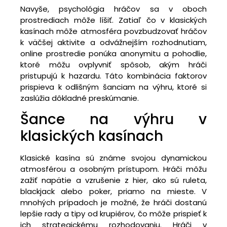
Navyše, psychológia hráčov sa v oboch
prostrediach môže líšiť. Zatiaľ čo v klasických
kasínach môže atmosféra povzbudzovať hráčov
k väčšej aktivite a odvážnejším rozhodnutiam,
online prostredie ponúka anonymitu a pohodlie,
ktoré môžu ovplyvniť spôsob, akým hráči
pristupujú k hazardu. Táto kombinácia faktorov
prispieva k odlišným šanciam na výhru, ktoré si
zaslúžia dôkladné preskúmanie.
Šance na výhru v
klasických kasínach
Klasické kasína sú známe svojou dynamickou
atmosférou a osobným prístupom. Hráči môžu
zažiť napätie a vzrušenie z hier, ako sú ruleta,
blackjack alebo poker, priamo na mieste. V
mnohých prípadoch je možné, že hráči dostanú
lepšie rady a tipy od krupiérov, čo môže prispieť k
ich strategickému rozhodovaniu. Hráči v