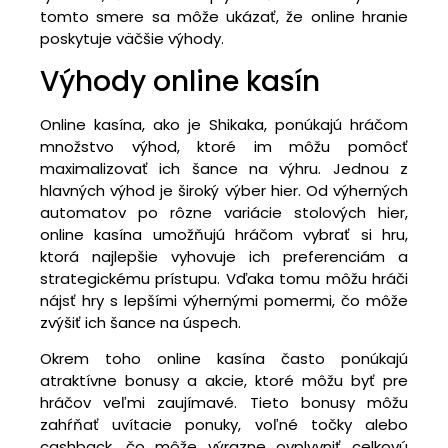
tomto smere sa môže ukázať, že online hranie
poskytuje väčšie výhody.
Výhody online kasín
Online kasína, ako je Shikaka, ponúkajú hráčom
množstvo výhod, ktoré im môžu pomôcť
maximalizovať ich šance na výhru. Jednou z
hlavných výhod je široký výber hier. Od výherných
automatov po rôzne variácie stolových hier,
online kasína umožňujú hráčom vybrať si hru,
ktorá najlepšie vyhovuje ich preferenciám a
strategickému prístupu. Vďaka tomu môžu hráči
nájsť hry s lepšími výhernými pomermi, čo môže
zvýšiť ich šance na úspech.
Okrem toho online kasína často ponúkajú
atraktívne bonusy a akcie, ktoré môžu byť pre
hráčov veľmi zaujímavé. Tieto bonusy môžu
zahŕňať uvítacie ponuky, voľné točky alebo
cashback, čo môže výrazne ovplyvniť celkovú