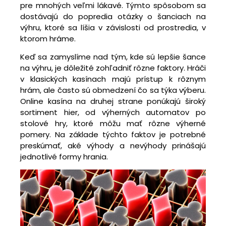
pre mnohých veľmi lákavé. Týmto spôsobom sa
dostávajú do popredia otázky o šanciach na
výhru, ktoré sa líšia v závislosti od prostredia, v
ktorom hráme.
Keď sa zamyslíme nad tým, kde sú lepšie šance
na výhru, je dôležité zohľadniť rôzne faktory. Hráči
v klasických kasínach majú prístup k rôznym
hrám, ale často sú obmedzení čo sa týka výberu.
Online kasína na druhej strane ponúkajú široký
sortiment hier, od výherných automatov po
stolové hry, ktoré môžu mať rôzne výherné
pomery. Na základe týchto faktov je potrebné
preskúmať, aké výhody a nevýhody prinášajú
jednotlivé formy hrania.