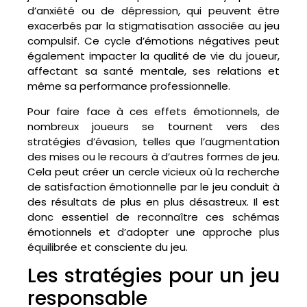
d’anxiété ou de dépression, qui peuvent être
exacerbés par la stigmatisation associée au jeu
compulsif. Ce cycle d’émotions négatives peut
également impacter la qualité de vie du joueur,
affectant sa santé mentale, ses relations et
même sa performance professionnelle.
Pour faire face à ces effets émotionnels, de
nombreux joueurs se tournent vers des
stratégies d’évasion, telles que l’augmentation
des mises ou le recours à d’autres formes de jeu.
Cela peut créer un cercle vicieux où la recherche
de satisfaction émotionnelle par le jeu conduit à
des résultats de plus en plus désastreux. Il est
donc essentiel de reconnaître ces schémas
émotionnels et d’adopter une approche plus
équilibrée et consciente du jeu.
Les stratégies pour un jeu
responsable