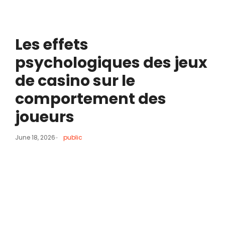
Les effets
psychologiques des jeux
de casino sur le
comportement des
joueurs
June 18, 2026
public
-