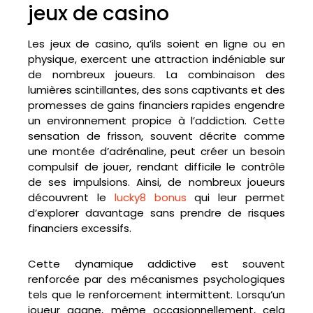
jeux de casino
Les jeux de casino, qu’ils soient en ligne ou en
physique, exercent une attraction indéniable sur
de nombreux joueurs. La combinaison des
lumières scintillantes, des sons captivants et des
promesses de gains financiers rapides engendre
un environnement propice à l’addiction. Cette
sensation de frisson, souvent décrite comme
une montée d’adrénaline, peut créer un besoin
compulsif de jouer, rendant difficile le contrôle
de ses impulsions. Ainsi, de nombreux joueurs
découvrent le
lucky8 bonus
qui leur permet
d’explorer davantage sans prendre de risques
financiers excessifs.
Cette dynamique addictive est souvent
renforcée par des mécanismes psychologiques
tels que le renforcement intermittent. Lorsqu’un
joueur gagne, même occasionnellement, cela