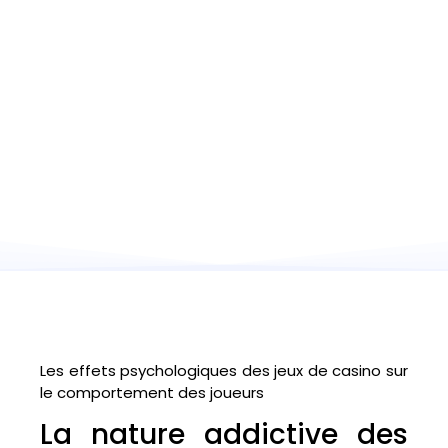
Les effets psychologiques des jeux de casino sur
le comportement des joueurs
La nature addictive des