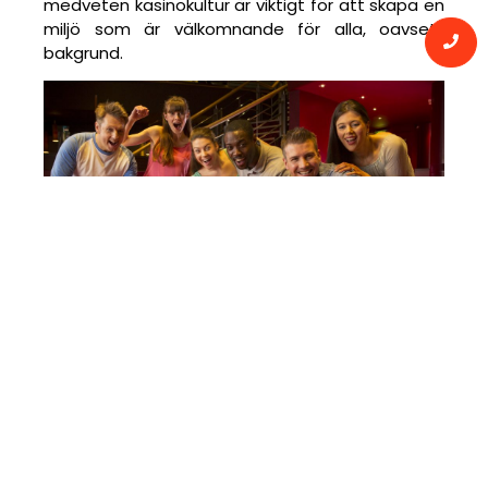
medveten kasinokultur är viktigt för att skapa en
miljö som är välkomnande för alla, oavsett
bakgrund.
Slots Hopper och dess roll
i den moderna
kasinokulturen