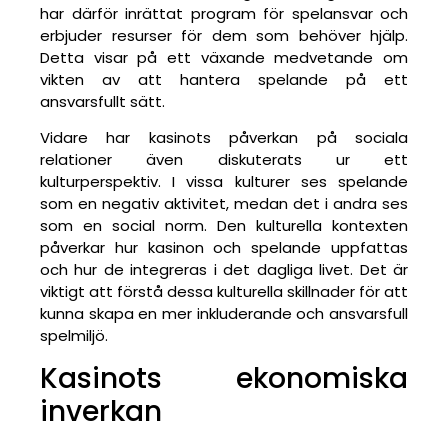
har därför inrättat program för spelansvar och
erbjuder resurser för dem som behöver hjälp.
Detta visar på ett växande medvetande om
vikten av att hantera spelande på ett
ansvarsfullt sätt.
Vidare har kasinots påverkan på sociala
relationer även diskuterats ur ett
kulturperspektiv. I vissa kulturer ses spelande
som en negativ aktivitet, medan det i andra ses
som en social norm. Den kulturella kontexten
påverkar hur kasinon och spelande uppfattas
och hur de integreras i det dagliga livet. Det är
viktigt att förstå dessa kulturella skillnader för att
kunna skapa en mer inkluderande och ansvarsfull
spelmiljö.
Kasinots ekonomiska
inverkan