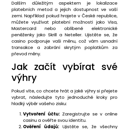
Dalším důležitým aspektem je lokalizace
platebních metod a jejich dostupnost ve vaší
zemi. Například pokud hrajete v České republice,
můžete využívat platební možnosti jako Visa,
Mastercard nebo oblíbené elektronické
peněženky jako Skrill a Neteller. Ujistěte se, že
casino podporuje vaši měnu, což vám usnadní
transakce a zabrání skrytým poplatkům za
převod měny.
Jak začít vybírat své
výhry
Pokud víte, co chcete hrát a jaké výhry si přejete
vybrat, následujte tyto jednoduché kroky pro
hladký výběr vašeho zisku:
Vytvoření účtu:
Zaregistrujte se v online
casinu a ověřte svou identitu.
Ověření údajů:
Ujistěte se, že všechny