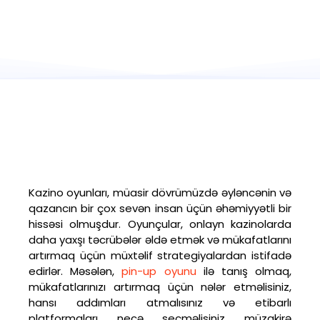
Kazino oyunları, müasir dövrümüzdə əyləncənin və
qazancın bir çox sevən insan üçün əhəmiyyətli bir
hissəsi olmuşdur. Oyunçular, onlayn kazinolarda
daha yaxşı təcrübələr əldə etmək və mükafatlarını
artırmaq üçün müxtəlif strategiyalardan istifadə
edirlər. Məsələn,
pin-up oyunu
ilə tanış olmaq,
mükafatlarınızı artırmaq üçün nələr etməlisiniz,
hansı addımları atmalısınız və etibarlı
platformaları necə seçməlisiniz müzakirə