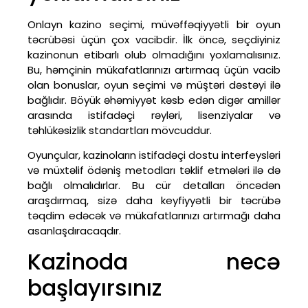
Onlayn kazino seçimi, müvəffəqiyyətli bir oyun
təcrübəsi üçün çox vacibdir. İlk öncə, seçdiyiniz
kazinonun etibarlı olub olmadığını yoxlamalısınız.
Bu, həmçinin mükafatlarınızı artırmaq üçün vacib
olan bonuslar, oyun seçimi və müştəri dəstəyi ilə
bağlıdır. Böyük əhəmiyyət kəsb edən digər amillər
arasında istifadəçi rəyləri, lisenziyalar və
təhlükəsizlik standartları mövcuddur.
Oyunçular, kazinoların istifadəçi dostu interfeysləri
və müxtəlif ödəniş metodları təklif etmələri ilə də
bağlı olmalıdırlar. Bu cür detalları öncədən
araşdırmaq, sizə daha keyfiyyətli bir təcrübə
təqdim edəcək və mükafatlarınızı artırmağı daha
asanlaşdıracaqdır.
Kazinoda necə
başlayırsınız