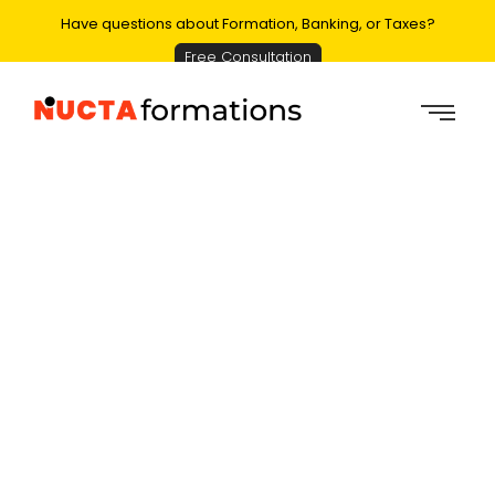
Have questions about Formation, Banking, or Taxes?
Free Consultation