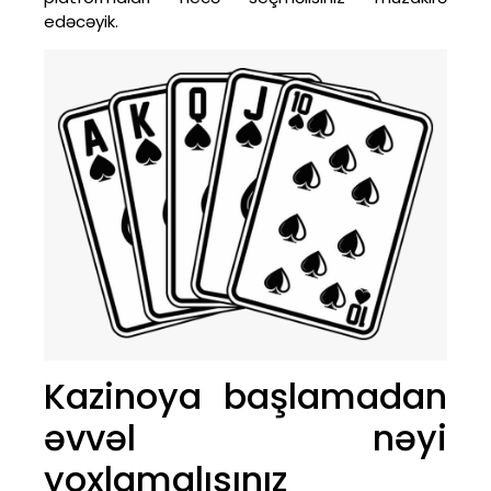
edəcəyik.
Kazinoya başlamadan
əvvəl nəyi
yoxlamalısınız