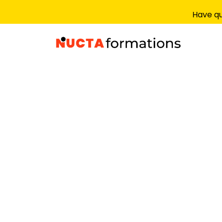
Have qu