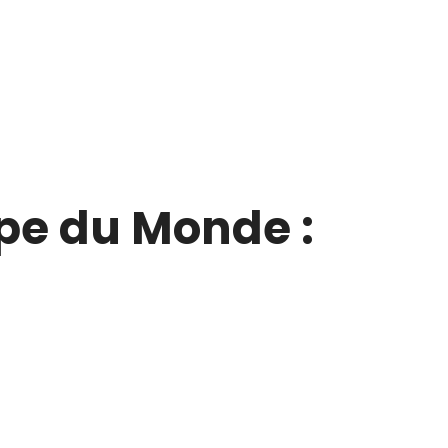
upe du Monde :