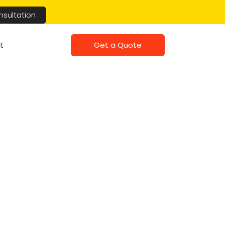
nsultation
Get a Quote
t