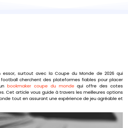
in essor, surtout avec la Coupe du Monde de 2026 qui
ootball cherchent des plateformes fiables pour placer
 un
bookmaker coupe du monde
qui offre des cotes
. Cet article vous guide à travers les meilleures options
 Monde tout en assurant une expérience de jeu agréable et