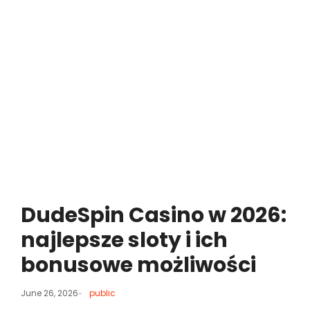
DudeSpin Casino w 2026:
najlepsze sloty i ich
bonusowe możliwości
June 26, 2026
public
-