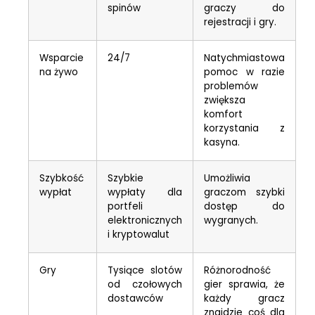
spinów
graczy do
rejestracji i gry.
Wsparcie
24/7
Natychmiastowa
na żywo
pomoc w razie
problemów
zwiększa
komfort
korzystania z
kasyna.
Szybkość
Szybkie
Umożliwia
wypłat
wypłaty dla
graczom szybki
portfeli
dostęp do
elektronicznych
wygranych.
i kryptowalut
Gry
Tysiące slotów
Różnorodność
od czołowych
gier sprawia, że
dostawców
każdy gracz
znajdzie coś dla