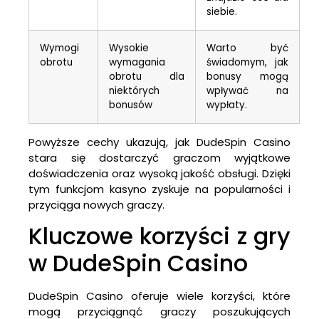
siebie.
Wymogi
Wysokie
Warto być
obrotu
wymagania
świadomym, jak
obrotu dla
bonusy mogą
niektórych
wpływać na
bonusów
wypłaty.
Powyższe cechy ukazują, jak DudeSpin Casino
stara się dostarczyć graczom wyjątkowe
doświadczenia oraz wysoką jakość obsługi. Dzięki
tym funkcjom kasyno zyskuje na popularności i
przyciąga nowych graczy.
Kluczowe korzyści z gry
w DudeSpin Casino
DudeSpin Casino oferuje wiele korzyści, które
mogą przyciągnąć graczy poszukujących