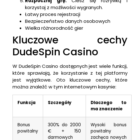
Rozpocznij grę:
Ciesz się rozrywką i
korzystaj z możliwości wygranych.
Łatwy proces rejestracji
Bezpieczeństwo danych osobowych
Wielka różnorodność gier
Kluczowe cechy
DudeSpin Casino
W DudeSpin Casino dostępnych jest wiele funkcji,
które sprawiają, że korzystanie z tej platformy
jest wyjątkowe. Oto kluczowe cechy, które
można znaleźć w tym internetowym kasynie:
Funkcja
Szczegóły
Dlaczego to
ma znaczenie
Bonus
300% do 2000
Wysoki bonus
powitalny
€ + 150
powitalny
darmowych
zachęca nowych