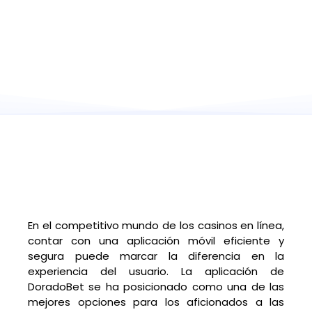
En el competitivo mundo de los casinos en línea,
contar con una aplicación móvil eficiente y
segura puede marcar la diferencia en la
experiencia del usuario. La aplicación de
DoradoBet se ha posicionado como una de las
mejores opciones para los aficionados a las