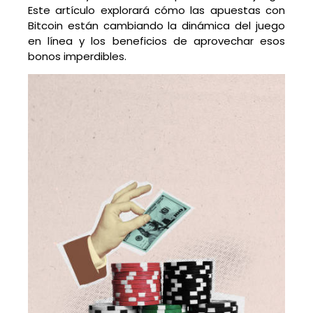
Este artículo explorará cómo las apuestas con
Bitcoin están cambiando la dinámica del juego
en línea y los beneficios de aprovechar esos
bonos imperdibles.