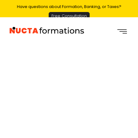
Have questions about Formation, Banking, or Taxes?
Free Consultation